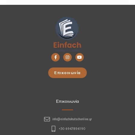
Επικοινωνία
Επικοινωνία
info@einfachdeutschonline.gr
+30 6947894190